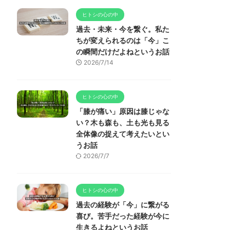
ヒトシの心の中
過去・未来・今を繋ぐ。私た
ちが変えられるのは「今」こ
の瞬間だけだよねというお話
2026/7/14
ヒトシの心の中
「膝が痛い」原因は膝じゃな
い？木も森も、土も光も見る
全体像の捉えて考えたいとい
うお話
2026/7/7
ヒトシの心の中
過去の経験が「今」に繋がる
喜び。苦手だった経験が今に
生きるよねというお話