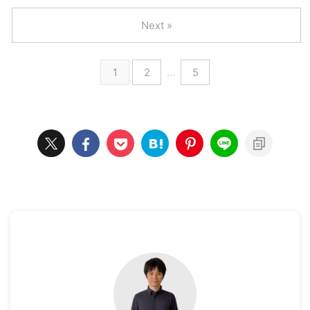
Next »
1
2
…
5