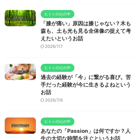
ヒトシの心の中
「膝が痛い」原因は膝じゃない？木も
森も、土も光も見る全体像の捉えて考
えたいというお話
2026/7/7
ヒトシの心の中
過去の経験が「今」に繋がる喜び。苦
手だった経験が今に生きるよねという
お話
2026/7/6
ヒトシの心の中
あなたの「Passion」は何ですか？人
生の大切な時間を注ぐというお話