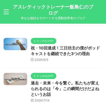
アスレティックトレーナー飯島仁のブ
ログ
幸せな物語をサポートする運動指導者のブログ
ヒトシの心の中
祝・10回達成！三日坊主の僕がポッド
キャストを継続できた3つの理由
2026/8/5
ヒトシの心の中
過去・未来・今を繋ぐ。私たちが変え
られるのは「今」この瞬間だけだよね
というお話
2026/7/14