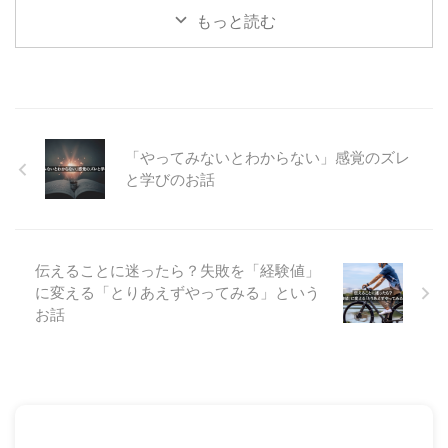
つもブログをご覧いただき、あり
もっと読む
客様から「将来が不安です」「 ...
がとうございます。 今日は、私
がいつも参加しているトレーナー
の勉強会でハッとさせられた、
「物事の全体像を捉える視点」に
ついてお話ししたいと思います。
（※この記事の内容は、ポッドキ
「やってみないとわからない」感覚のズレ
ャスト番組『10分1本勝負』の第
8回でも音声で配信しています。
と学びのお話
ぜひ以下のプレイヤーから聴いて
みてくださいね！） 「膝の痛
み」本当の原因はそこにある？
先日、パーソナルトレーナーとし
伝えることに迷ったら？失敗を「経験値」
てお客様のサポートをする中で、
に変える「とりあえずやってみる」という
勉強会でこんな質問をさせていた
お話
...