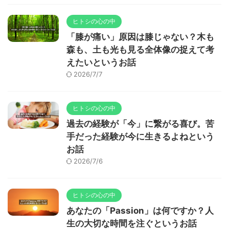
ヒトシの心の中
「膝が痛い」原因は膝じゃない？木も
森も、土も光も見る全体像の捉えて考
えたいというお話
2026/7/7
ヒトシの心の中
過去の経験が「今」に繋がる喜び。苦
手だった経験が今に生きるよねという
お話
2026/7/6
ヒトシの心の中
あなたの「Passion」は何ですか？人
生の大切な時間を注ぐというお話