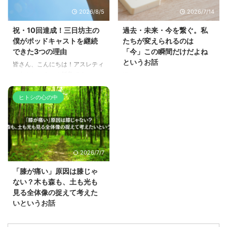
2026/8/5
2026/7/14
祝・10回達成！三日坊主の
過去・未来・今を繋ぐ。私
僕がポッドキャストを継続
たちが変えられるのは
できた3つの理由
「今」この瞬間だけだよね
というお話
皆さん、こんにちは！アスレティ
ックトレーナーの飯島です。 い
皆さん、こんにちは！アスレティ
つもブログをご覧いただき、あり
ックトレーナーの飯島です。 い
がとうございます。 今日は、少
つもブログをご覧いただき、あり
ヒトシの心の中
し個人的なご報告と振り返りにな
がとうございます。 今日は、過
りますが、僕が挑戦しているポッ
去への後悔や未来への不安を抱え
ドキャスト番組『10分1本勝負』
ている方に向けて、「今を強く、
が、なんと無事に10回更新を達
しっかりと生きていくための思考
成することができました！ （※こ
法」についてお話ししたいと思い
2026/7/7
の記事の内容は、第10回目の音
ます。 （※この記事の内容は、ポ
声配信でも語っています。ぜひ以
ッドキャスト番組『10分1本勝
「膝が痛い」原因は膝じゃ
下のプレイヤーから聴いてみてく
負』でも音声で配信しています。
ない？木も森も、土も光も
ださいね！） 「どうせまた失敗
ぜひ以下のプレイヤーから聴いて
見る全体像の捉えて考えた
する」と思っていた 何かを「頑
みてくださいね！） 私たちが唯
いというお話
張りたい！」と思って始めたと
一「変えられる」ものってなんだ
皆さん、こんにちは！アスレティ
き、皆さんはそれが何回、あるい
ろう？ トレーナーとして様々な
ックトレーナーの飯島です。 い
はどのくらいの期間続けること ...
方に指導や講義をしていると、お