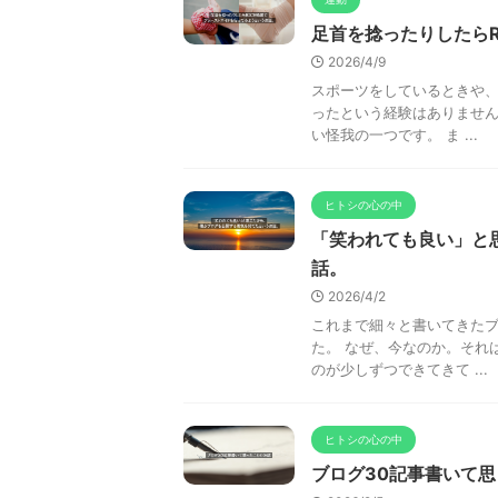
足首を捻ったりしたらR
2026/4/9
スポーツをしているときや
ったという経験はありません
い怪我の一つです。 ま ...
ヒトシの心の中
「笑われても良い」と
話。
2026/4/2
これまで細々と書いてきたブ
た。 なぜ、今なのか。それ
のが少しずつできてきて ...
ヒトシの心の中
ブログ30記事書いて