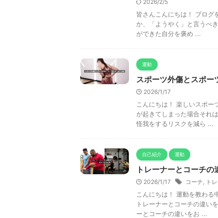
2026/2/5
皆さんこんにちは！ ブログ
か、「ようやく」と言うべき
ができた自分を褒め ...
運動
スポーツ外傷とスポー
2026/1/17
こんにちは！ 楽しいスポー
が起きてしまった場合それ
怪我をするリスクを減ら ...
自己紹介
運動
トレーナーとコーチの
2026/1/17
コーチ
,
トレ
こんにちは！ 運動を教わる
トレーナーとコーチの違いを
ーとコーチの違いをお ...