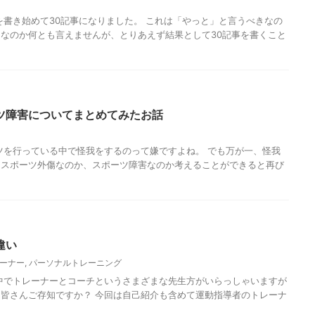
を書き始めて30記事になりました。 これは「やっと」と言うべきなの
なのか何とも言えませんが、とりあえず結果として30記事を書くこと
ツ障害についてまとめてみたお話
ツを行っている中で怪我をするのって嫌ですよね。 でも万が一、怪我
はスポーツ外傷なのか、スポーツ障害なのか考えることができると再び
違い
ーナー
,
パーソナルトレーニング
中でトレーナーとコーチというさまざまな先生方がいらっしゃいますが
皆さんご存知ですか？ 今回は自己紹介も含めて運動指導者のトレーナ