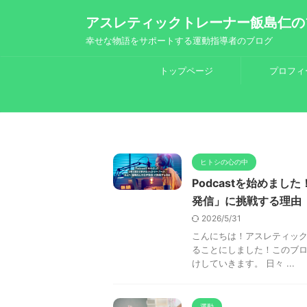
アスレティックトレーナー飯島仁の
幸せな物語をサポートする運動指導者のブログ
トップページ
プロフィ
ヒトシの心の中
Podcastを始めま
発信」に挑戦する理由
2026/5/31
こんにちは！アスレティック
ることにしました！このブ
けしていきます。 日々 ...
運動