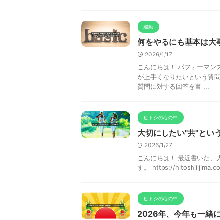
運動
何をやるにも基本は大
2026/1/17
こんにちは！ パフォーマン
が上手くなりたいという質問
質問に対する回答を書 ...
ヒトシの心の中
大切にしたい"共"とい
2026/1/27
こんにちは！ 最近書いた、
す。 https://hitoshiiijima.
ヒトシの心の中
2026年、今年も一緒