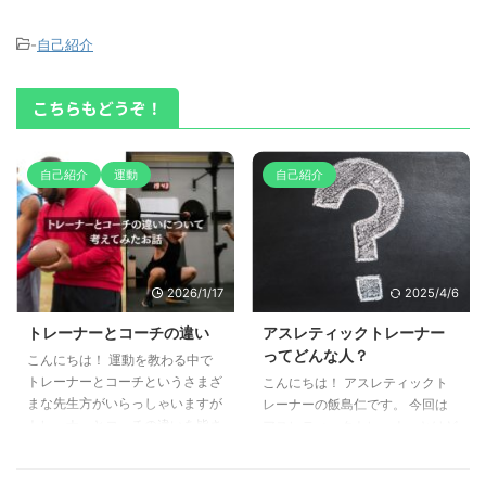
-
自己紹介
こちらもどうぞ！
自己紹介
運動
自己紹介
2026/1/17
2025/4/6
トレーナーとコーチの違い
アスレティックトレーナー
ってどんな人？
こんにちは！ 運動を教わる中で
トレーナーとコーチというさまざ
こんにちは！ アスレティックト
まな先生方がいらっしゃいますが
レーナーの飯島仁です。 今回は
トレーナーとコーチの違いを皆さ
アスレティックトレーナーとはど
んご存知ですか？ 今回は自己紹
んな人？ということを整理してみ
介も含めて運動指導者のトレーナ
たお話しです。 お話ししたいこ