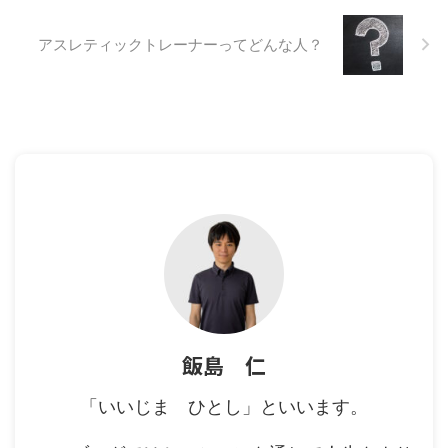
ーとコーチの違いをお話をしたい
と アスレティックトレーナーは
と思います！ トレーナーは電
ケガをして日常生活まで回復して
アスレティックトレーナーってどんな人？
車、最寄り駅まで連れていく人
きた方を対象に、スポーツでより
トレーナーはTrainer,Train 電車が
安全に、そしてより体を強くして
語源となっています。 電車は決
再開できるようにし、また同じケ
められた線路を走り、駅から駅へ
ガをしないようにする運動指導を
お客様を運んでいます。 乗客の
行います。 流れとしては ０％：
お客様は自身の目的地に向かうた
ケガの発生→治療。医者、理学療
めに、目的地の最寄り駅まで移動
法士、柔道整復師などの治療家
する手段として電車を利用しま
50％：日常生活レベルまで回
す。 このことから ...
復、この時点で病院のリハビリは
卒業 100％：完全復帰、スポ ...
飯島 仁
「いいじま ひとし」といいます。