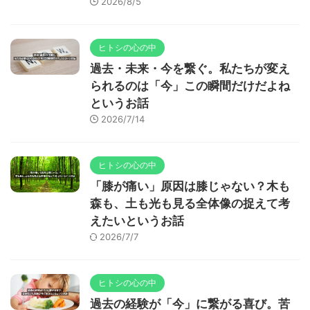
2026/8/5
ヒトシの心の中
過去・未来・今を繋ぐ。私たちが変え
られるのは「今」この瞬間だけだよね
というお話
2026/7/14
ヒトシの心の中
「膝が痛い」原因は膝じゃない？木も
森も、土も光も見る全体像の捉えて考
えたいというお話
2026/7/7
ヒトシの心の中
過去の経験が「今」に繋がる喜び。苦