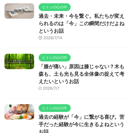
ヒトシの心の中
過去・未来・今を繋ぐ。私たちが変え
られるのは「今」この瞬間だけだよね
というお話
2026/7/14
ヒトシの心の中
「膝が痛い」原因は膝じゃない？木も
森も、土も光も見る全体像の捉えて考
えたいというお話
2026/7/7
ヒトシの心の中
過去の経験が「今」に繋がる喜び。苦
手だった経験が今に生きるよねという
お話